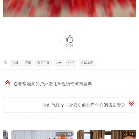
2400
气球
,
浪漫
,
酒店房间
,
白色
,
纯洁
,
求婚布置
💍非常漂亮的户外婚礼💎现场气球布置💑
金红气球🍷非常喜庆的公司年会酒店布置🎈
2049
1905