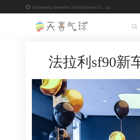
Guangdong Shenzhen Tianxi Balloon Co., Ltd.
法拉利sf90新车