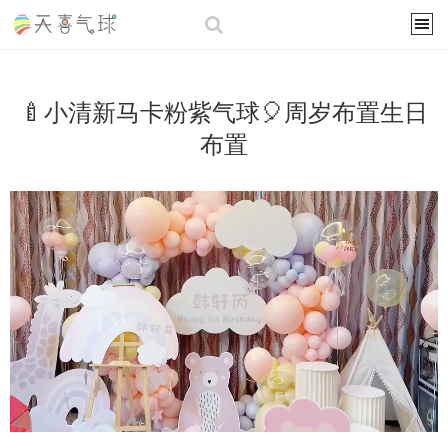
🍼小清新马卡粉紫气球🎈周岁布置生日
布置