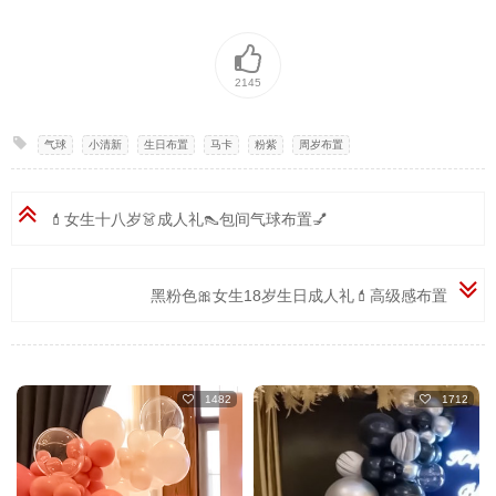
2145
气球
,
小清新
,
生日布置
,
马卡
,
粉紫
,
周岁布置
💄女生十八岁👗成人礼👠包间气球布置💅
黑粉色🎀女生18岁生日成人礼💄高级感布置
1482
1712