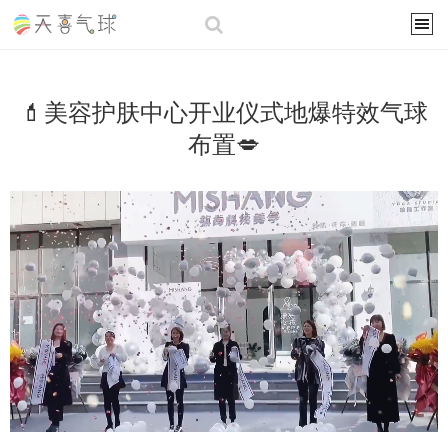
💄美容护肤中心开业仪式地爆特效气球
布置💋