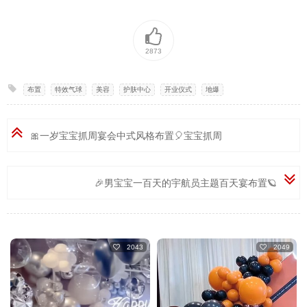
2873
布置
,
特效气球
,
美容
,
护肤中心
,
开业仪式
,
地爆
🎀一岁宝宝抓周宴会中式风格布置🎈宝宝抓周
🎉男宝宝一百天的宇航员主题百天宴布置🪐
2043
2049