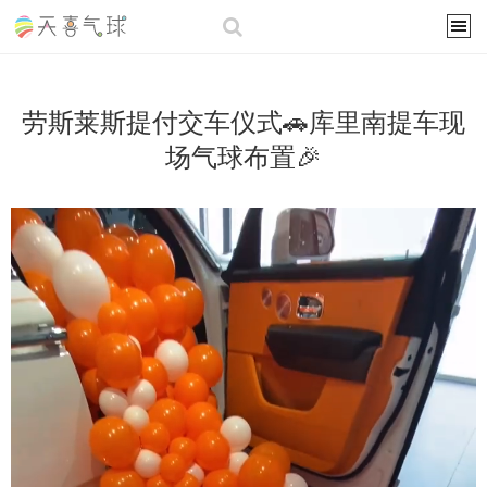
劳斯莱斯提付交车仪式🚗库里南提车现
场气球布置🎉