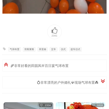
2341
气球布置
,
劳斯莱斯
,
库里南
,
交车
,
仪式
,
提车仪式
🌾非常好看的田园风🌸百日宴气球布置
💍非常漂亮的户外婚礼💎现场气球布置💑
2334
1616