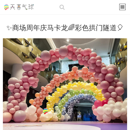
✨商场周年庆马卡龙🌈彩色拱门隧道🎈