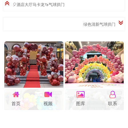
🎈酒店大厅马卡龙🦄气球拱门
绿色清新气球拱门
2593
2626
1821
1983
首页
视频
图库
联系